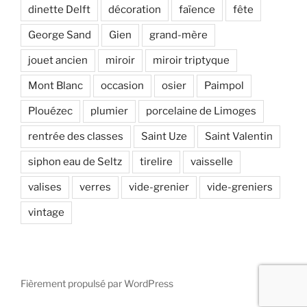
dinette Delft
décoration
faïence
fête
George Sand
Gien
grand-mère
jouet ancien
miroir
miroir triptyque
Mont Blanc
occasion
osier
Paimpol
Plouézec
plumier
porcelaine de Limoges
rentrée des classes
Saint Uze
Saint Valentin
siphon eau de Seltz
tirelire
vaisselle
valises
verres
vide-grenier
vide-greniers
vintage
Fièrement propulsé par WordPress