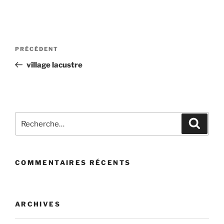
Navigation
Article
PRÉCÉDENT
de
précédent
village lacustre
l’article
Recherche
Recher
pour
:
COMMENTAIRES RÉCENTS
ARCHIVES