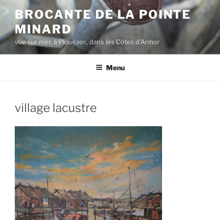
Aller
BROCANTE DE LA POINTE
au
MINARD
contenu
principal
vue sur mer, à Plouézec, dans les Côtes d'Armor
Menu
village lacustre