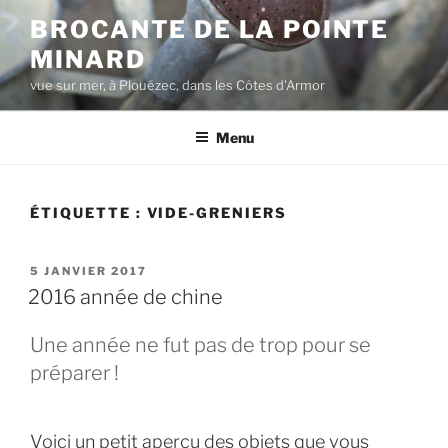
Aller
BROCANTE DE LA POINTE
au
MINARD
contenu
principal
vue sur mer, à Plouézec, dans les Côtes d'Armor
Menu
ÉTIQUETTE :
VIDE-GRENIERS
PUBLIÉ
5 JANVIER 2017
LE
2016 année de chine
Une année ne fut pas de trop pour se
préparer !
Voici un petit aperçu des objets que vous