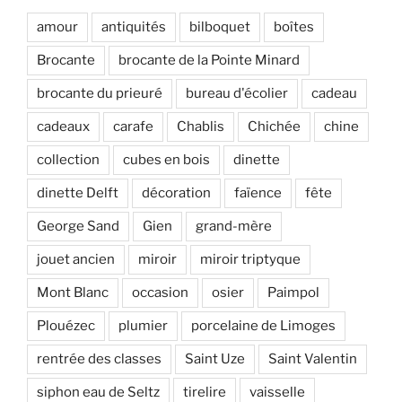
amour
antiquités
bilboquet
boîtes
Brocante
brocante de la Pointe Minard
brocante du prieuré
bureau d'écolier
cadeau
cadeaux
carafe
Chablis
Chichée
chine
collection
cubes en bois
dinette
dinette Delft
décoration
faïence
fête
George Sand
Gien
grand-mère
jouet ancien
miroir
miroir triptyque
Mont Blanc
occasion
osier
Paimpol
Plouézec
plumier
porcelaine de Limoges
rentrée des classes
Saint Uze
Saint Valentin
siphon eau de Seltz
tirelire
vaisselle