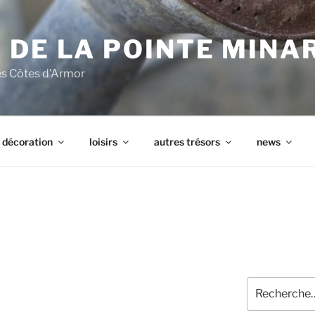
 DE LA POINTE MINA
les Côtes d'Armor
décoration
loisirs
autres trésors
news
Recherche
pour
: