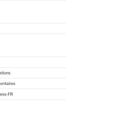
ations
entaires
ress-FR