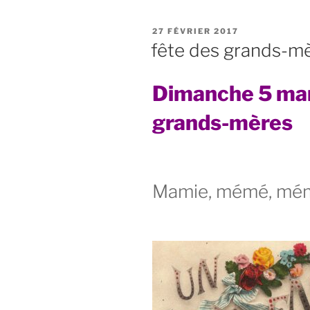
PUBLIÉ
27 FÉVRIER 2017
LE
fête des grands-m
Dimanche 5 mars
grands-mères
Mamie, mémé, mém