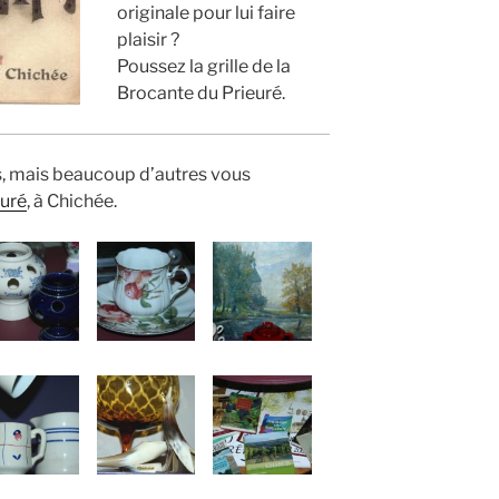
originale pour lui faire
plaisir ?
Poussez la grille de la
Brocante du Prieuré.
s, mais beaucoup d’autres vous
euré
, à Chichée.