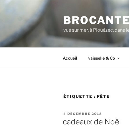
Aller
au
BROCANTE
contenu
principal
vue sur mer, à Plouézec, dans 
Accueil
vaisselle & Co
ÉTIQUETTE :
FÊTE
PUBLIÉ
4 DÉCEMBRE 2018
LE
cadeaux de Noël