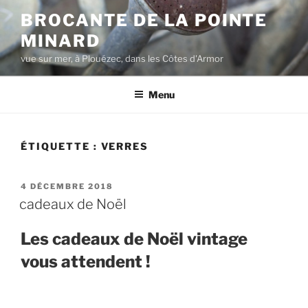
Aller
BROCANTE DE LA POINTE
au
MINARD
contenu
principal
vue sur mer, à Plouézec, dans les Côtes d'Armor
Menu
ÉTIQUETTE :
VERRES
PUBLIÉ
4 DÉCEMBRE 2018
LE
cadeaux de Noël
Les cadeaux de Noël vintage
vous attendent !