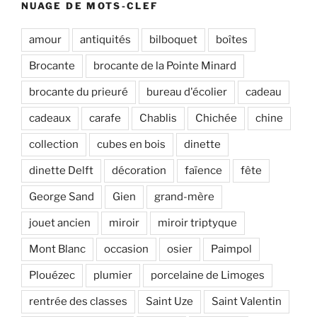
NUAGE DE MOTS-CLEF
amour
antiquités
bilboquet
boîtes
Brocante
brocante de la Pointe Minard
brocante du prieuré
bureau d'écolier
cadeau
cadeaux
carafe
Chablis
Chichée
chine
collection
cubes en bois
dinette
dinette Delft
décoration
faïence
fête
George Sand
Gien
grand-mère
jouet ancien
miroir
miroir triptyque
Mont Blanc
occasion
osier
Paimpol
Plouézec
plumier
porcelaine de Limoges
rentrée des classes
Saint Uze
Saint Valentin