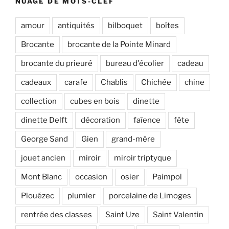
NUAGE DE MOTS-CLEF
amour
antiquités
bilboquet
boîtes
Brocante
brocante de la Pointe Minard
brocante du prieuré
bureau d'écolier
cadeau
cadeaux
carafe
Chablis
Chichée
chine
collection
cubes en bois
dinette
dinette Delft
décoration
faïence
fête
George Sand
Gien
grand-mère
jouet ancien
miroir
miroir triptyque
Mont Blanc
occasion
osier
Paimpol
Plouézec
plumier
porcelaine de Limoges
rentrée des classes
Saint Uze
Saint Valentin