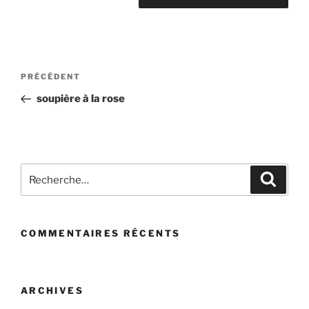
Navigation
Article
PRÉCÉDENT
de
précédent
soupière à la rose
l’article
Recherche
Recher
pour
:
COMMENTAIRES RÉCENTS
ARCHIVES