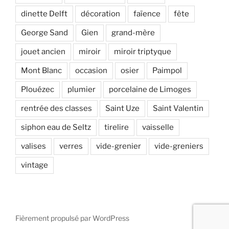
dinette Delft
décoration
faïence
fête
George Sand
Gien
grand-mère
jouet ancien
miroir
miroir triptyque
Mont Blanc
occasion
osier
Paimpol
Plouézec
plumier
porcelaine de Limoges
rentrée des classes
Saint Uze
Saint Valentin
siphon eau de Seltz
tirelire
vaisselle
valises
verres
vide-grenier
vide-greniers
vintage
Fièrement propulsé par WordPress