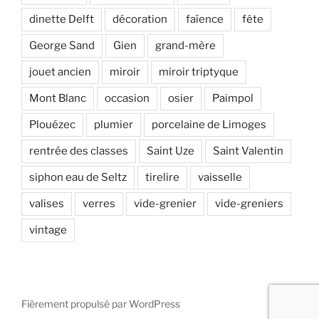
dinette Delft
décoration
faïence
fête
George Sand
Gien
grand-mère
jouet ancien
miroir
miroir triptyque
Mont Blanc
occasion
osier
Paimpol
Plouézec
plumier
porcelaine de Limoges
rentrée des classes
Saint Uze
Saint Valentin
siphon eau de Seltz
tirelire
vaisselle
valises
verres
vide-grenier
vide-greniers
vintage
Fièrement propulsé par WordPress