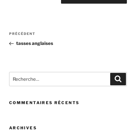
Navigation
Article
PRÉCÉDENT
de
précédent
tasses anglaises
l’article
Recherche
Recher
pour
:
COMMENTAIRES RÉCENTS
ARCHIVES