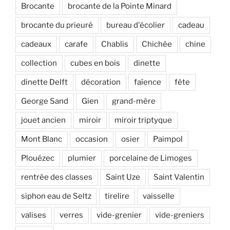
Brocante
brocante de la Pointe Minard
brocante du prieuré
bureau d'écolier
cadeau
cadeaux
carafe
Chablis
Chichée
chine
collection
cubes en bois
dinette
dinette Delft
décoration
faïence
fête
George Sand
Gien
grand-mère
jouet ancien
miroir
miroir triptyque
Mont Blanc
occasion
osier
Paimpol
Plouézec
plumier
porcelaine de Limoges
rentrée des classes
Saint Uze
Saint Valentin
siphon eau de Seltz
tirelire
vaisselle
valises
verres
vide-grenier
vide-greniers