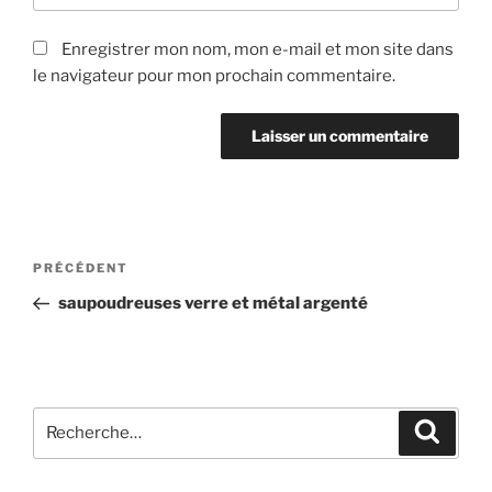
Enregistrer mon nom, mon e-mail et mon site dans
le navigateur pour mon prochain commentaire.
Navigation
Article
PRÉCÉDENT
de
précédent
saupoudreuses verre et métal argenté
l’article
Recherche
Recher
pour
: