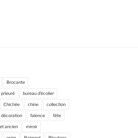
Brocante
 prieuré
bureau d'écolier
Chichée
chine
collection
décoration
faïence
fête
et ancien
miroir
osier
Paimpol
Plouézec