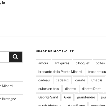
, le
NUAGE DE MOTS-CLEF
Recherche
amour
antiquités
bilboquet
boîtes
brocante de la Pointe Minard
brocante du
cadeau
cadeaux
carafe
Chablis
te Minard
cubes en bois
dinette
dinette Delft
George Sand
Gien
grand-mère
jou
n Bretagne
miroir triptyque
Mont Blanc
occasion