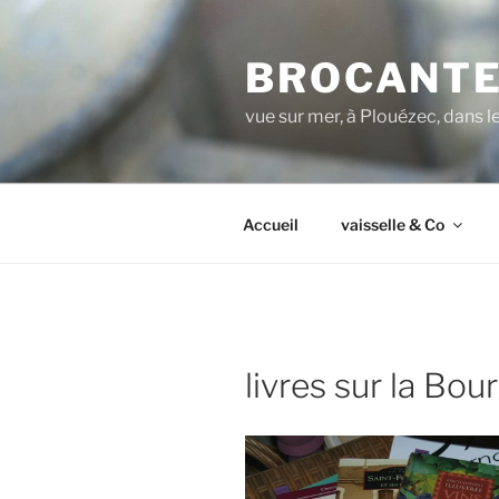
Aller
au
BROCANTE
contenu
principal
vue sur mer, à Plouézec, dans 
Accueil
vaisselle & Co
livres sur la Bou