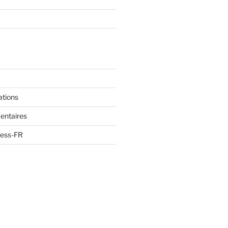
ations
entaires
ress-FR