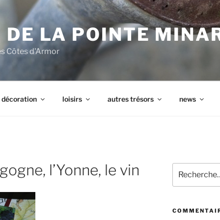
 DE LA POINTE MINA
les Côtes d'Armor
décoration
loisirs
autres trésors
news
rgogne, l’Yonne, le vin
Recherche
pour
:
COMMENTAIR