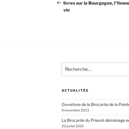
de
précédent
livres sur la Bourgogne, l’Yonne
vin
l’article
Recherche
pour
:
ACTUALITÉS
Ouverture de la Brocante de la Poin
9 novembre 2023
La Brocante du Prieuré déménage e
20 juillet 2019