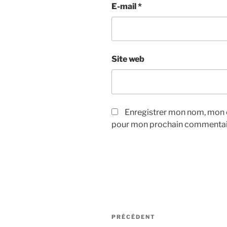
E-mail
*
Site web
Enregistrer mon nom, mon e
pour mon prochain commentai
Navigation
Article
PRÉCÉDENT