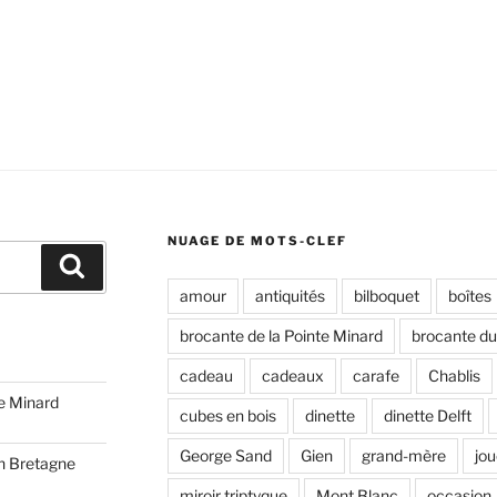
NUAGE DE MOTS-CLEF
Recherche
amour
antiquités
bilboquet
boîtes
brocante de la Pointe Minard
brocante du
cadeau
cadeaux
carafe
Chablis
te Minard
cubes en bois
dinette
dinette Delft
George Sand
Gien
grand-mère
jou
n Bretagne
miroir triptyque
Mont Blanc
occasion