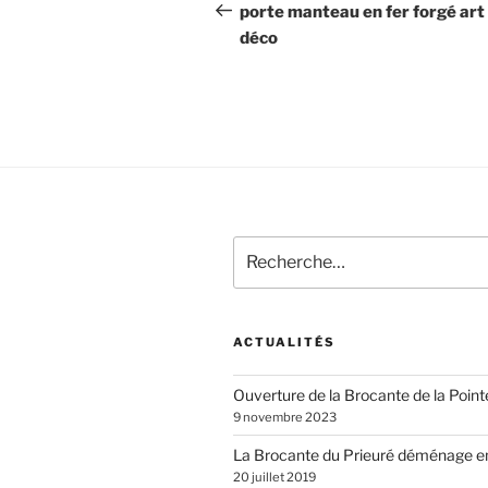
de
précédent
porte manteau en fer forgé art
déco
l’article
Recherche
pour
:
ACTUALITÉS
Ouverture de la Brocante de la Poin
9 novembre 2023
La Brocante du Prieuré déménage e
20 juillet 2019