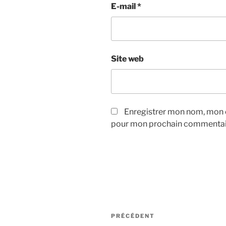
E-mail
*
Site web
Enregistrer mon nom, mon e
pour mon prochain commentai
Navigation
Article
PRÉCÉDENT