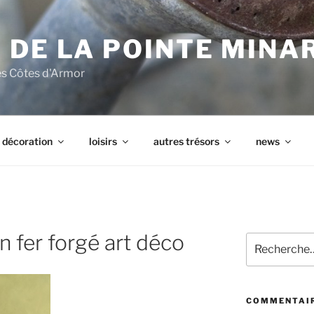
 DE LA POINTE MINA
les Côtes d'Armor
décoration
loisirs
autres trésors
news
 fer forgé art déco
Recherche
pour
:
COMMENTAIR