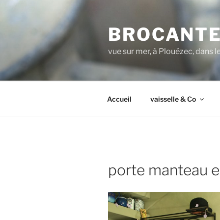
Aller
au
BROCANTE
contenu
principal
vue sur mer, à Plouézec, dans 
Accueil
vaisselle & Co
porte manteau en