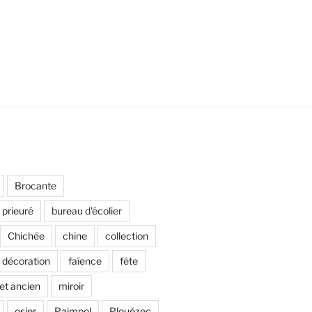
Brocante
 prieuré
bureau d'écolier
Chichée
chine
collection
décoration
faïence
fête
et ancien
miroir
osier
Paimpol
Plouézec