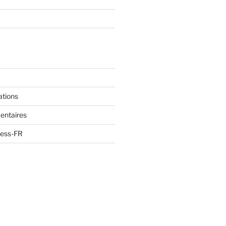
ations
entaires
ress-FR