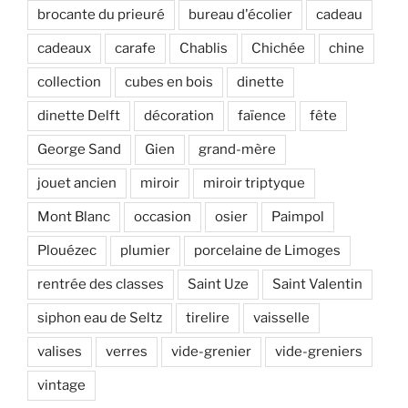
brocante du prieuré
bureau d'écolier
cadeau
cadeaux
carafe
Chablis
Chichée
chine
collection
cubes en bois
dinette
dinette Delft
décoration
faïence
fête
George Sand
Gien
grand-mère
jouet ancien
miroir
miroir triptyque
Mont Blanc
occasion
osier
Paimpol
Plouézec
plumier
porcelaine de Limoges
rentrée des classes
Saint Uze
Saint Valentin
siphon eau de Seltz
tirelire
vaisselle
valises
verres
vide-grenier
vide-greniers
vintage