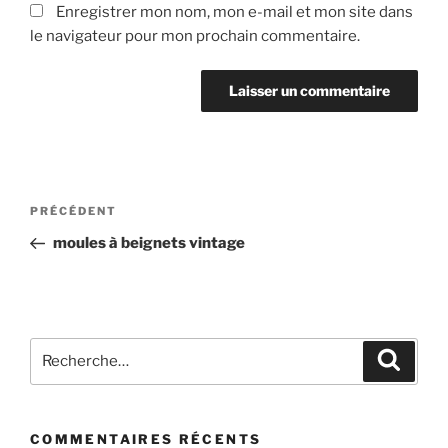
Enregistrer mon nom, mon e-mail et mon site dans
le navigateur pour mon prochain commentaire.
Navigation
Article
PRÉCÉDENT
de
précédent
moules à beignets vintage
l’article
Recherche
Recher
pour
:
COMMENTAIRES RÉCENTS