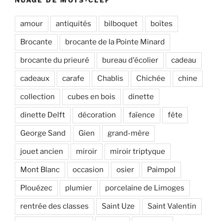
amour
antiquités
bilboquet
boîtes
Brocante
brocante de la Pointe Minard
brocante du prieuré
bureau d'écolier
cadeau
cadeaux
carafe
Chablis
Chichée
chine
collection
cubes en bois
dinette
dinette Delft
décoration
faïence
fête
George Sand
Gien
grand-mère
jouet ancien
miroir
miroir triptyque
Mont Blanc
occasion
osier
Paimpol
Plouézec
plumier
porcelaine de Limoges
rentrée des classes
Saint Uze
Saint Valentin