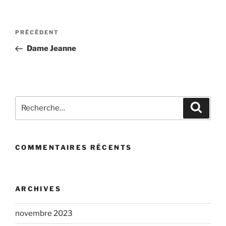
Navigation
Article
PRÉCÉDENT
de
précédent
Dame Jeanne
l’article
Recherche
Recher
pour
:
COMMENTAIRES RÉCENTS
ARCHIVES
novembre 2023