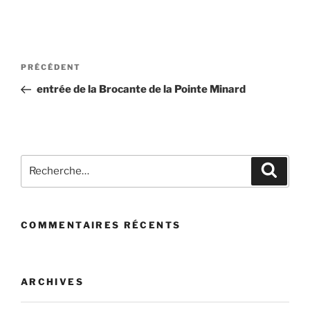
Navigation
Article
PRÉCÉDENT
de
précédent
entrée de la Brocante de la Pointe Minard
l’article
Recherche
Recher
pour
:
COMMENTAIRES RÉCENTS
ARCHIVES