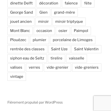
dinette Delft
décoration
faïence
fête
George Sand
Gien
grand-mère
jouet ancien
miroir
miroir triptyque
Mont Blanc
occasion
osier
Paimpol
Plouézec
plumier
porcelaine de Limoges
rentrée des classes
Saint Uze
Saint Valentin
siphon eau de Seltz
tirelire
vaisselle
valises
verres
vide-grenier
vide-greniers
vintage
Fièrement propulsé par WordPress