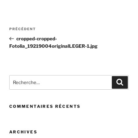
Navigation
Article
PRÉCÉDENT
de
précédent
cropped-cropped-
l’article
Fotolia_19219004originalLEGER-1.jpg
Recherche
Recher
pour
:
COMMENTAIRES RÉCENTS
ARCHIVES