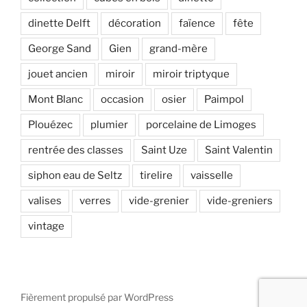
dinette Delft
décoration
faïence
fête
George Sand
Gien
grand-mère
jouet ancien
miroir
miroir triptyque
Mont Blanc
occasion
osier
Paimpol
Plouézec
plumier
porcelaine de Limoges
rentrée des classes
Saint Uze
Saint Valentin
siphon eau de Seltz
tirelire
vaisselle
valises
verres
vide-grenier
vide-greniers
vintage
Fièrement propulsé par WordPress