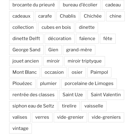
brocante du prieuré
bureau d'écolier
cadeau
cadeaux
carafe
Chablis
Chichée
chine
collection
cubes en bois
dinette
dinette Delft
décoration
faïence
fête
George Sand
Gien
grand-mère
jouet ancien
miroir
miroir triptyque
Mont Blanc
occasion
osier
Paimpol
Plouézec
plumier
porcelaine de Limoges
rentrée des classes
Saint Uze
Saint Valentin
siphon eau de Seltz
tirelire
vaisselle
valises
verres
vide-grenier
vide-greniers
vintage