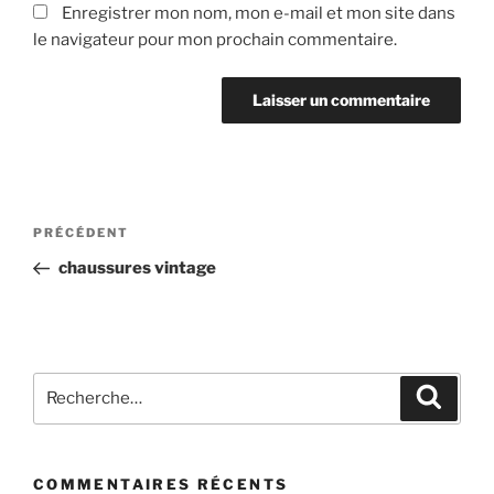
Enregistrer mon nom, mon e-mail et mon site dans
le navigateur pour mon prochain commentaire.
Navigation
Article
PRÉCÉDENT
de
précédent
chaussures vintage
l’article
Recherche
Recher
pour
:
COMMENTAIRES RÉCENTS