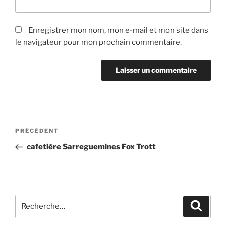
Enregistrer mon nom, mon e-mail et mon site dans
le navigateur pour mon prochain commentaire.
Navigation
Article
PRÉCÉDENT
de
précédent
cafetière Sarreguemines Fox Trott
l’article
Recherche
Recher
pour
: