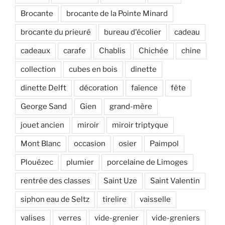
Brocante
brocante de la Pointe Minard
brocante du prieuré
bureau d'écolier
cadeau
cadeaux
carafe
Chablis
Chichée
chine
collection
cubes en bois
dinette
dinette Delft
décoration
faïence
fête
George Sand
Gien
grand-mère
jouet ancien
miroir
miroir triptyque
Mont Blanc
occasion
osier
Paimpol
Plouézec
plumier
porcelaine de Limoges
rentrée des classes
Saint Uze
Saint Valentin
siphon eau de Seltz
tirelire
vaisselle
valises
verres
vide-grenier
vide-greniers